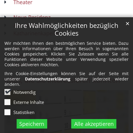
Theater
Neue Residenz
✕
Ihre Wahlmöglichkeiten bezüglich
Alte Hofhaltung
Cookies
Katharinenkapelle
Wir möchten Ihnen den bestmöglichen Service bieten. Dazu
Dombauhütte
werden Informationen über Ihren Besuch in sogenannten
Cookies gespeichert. Klicken Sie
Zulassen
wenn Sie alle
Erzbistum Bamberg
Funktionen dieser Website unter Verwendung spezieller
Von A-Z
Cookies aktiveren möchten.
Ihre Cookie-Einstellungen können Sie auf der Seite mit
Infos, die Sie interessieren könnten
unserer
Datenschutzerklärung
später jederzeit wieder
ändern.
Notwendig
Externe Inhalte
Statistiken
Speichern
Alle akzeptieren