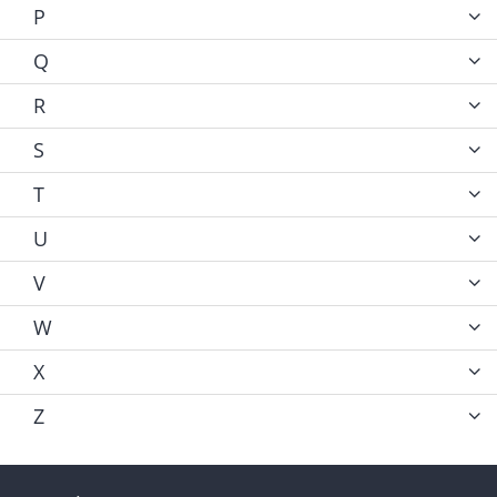
P
Q
R
S
T
U
V
W
X
Z