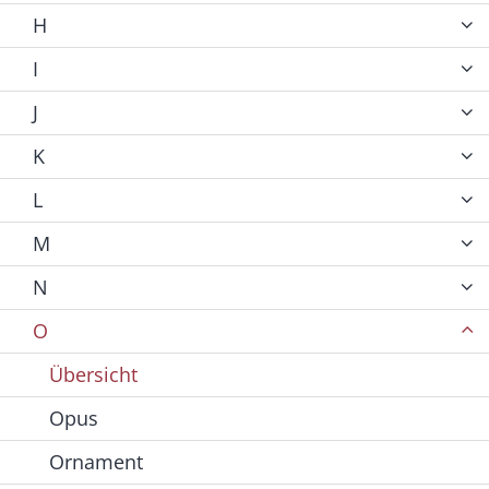
H
I
J
K
L
M
N
O
Übersicht
Opus
Ornament