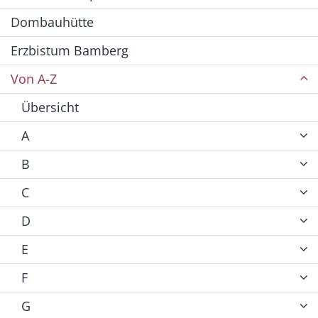
Dombauhütte
Erzbistum Bamberg
Von A-Z
Übersicht
A
B
C
D
E
F
G