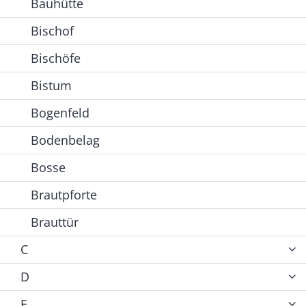
Bauhütte
Bischof
Bischöfe
Bistum
Bogenfeld
Bodenbelag
Bosse
Brautpforte
Brauttür
C
D
E