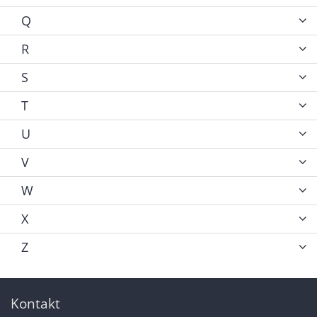
Q
R
S
T
U
V
W
X
Z
Kontakt