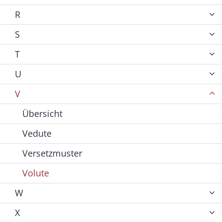
R
S
T
U
V
Übersicht
Vedute
Versetzmuster
Volute
W
X