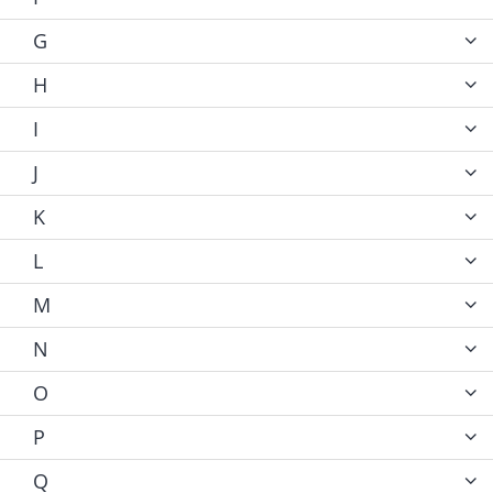
G
H
I
J
K
L
M
N
O
P
Q