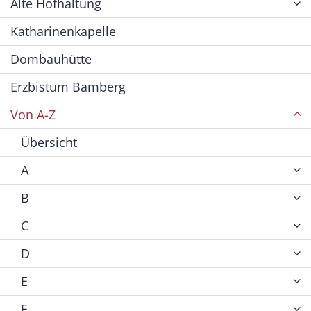
Alte Hofhaltung
Katharinenkapelle
Dombauhütte
Erzbistum Bamberg
Von A-Z
Übersicht
A
B
C
D
E
F