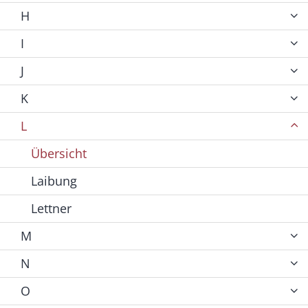
H
I
J
K
L
Übersicht
Laibung
Lettner
M
N
O