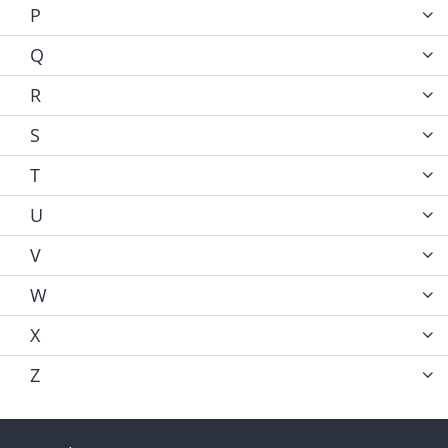
P
Q
R
S
T
U
V
W
X
Z