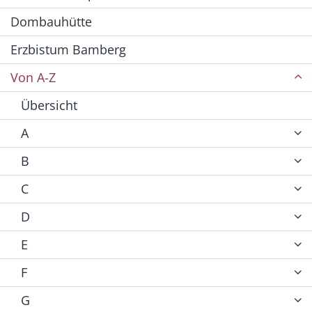
Dombauhütte
Erzbistum Bamberg
Von A-Z
Übersicht
A
B
C
D
E
F
G