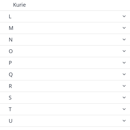
Kurie
L
M
N
O
P
Q
R
S
T
U