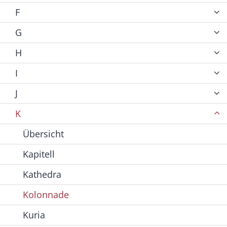
F
G
H
I
J
K
Übersicht
Kapitell
Kathedra
Kolonnade
Kuria