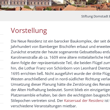
Stiftung Domstadt
Vorstellung
Die Neue Residenz ist ein barocker Baukomplex, der seit 
Jahrhundert von Bamberger Bischöfen erbaut und erweite
Zunächst ersetzte der heute sogenannte Gebsattelbau entl
Karolinenstraße ab ca. 1609 eine ältere mittelalterliche Ho
dann folgte der repräsentativste Teil, die beiden Flügel z
hin, die Lothar Franz von Schönborn von Leonhard Dientz
1695 errichten ließ. Nicht ausgeführt wurde der dritte Flüg
Westen anschließend und in nord-südlicher Richtung verla
Umsetzung dieser Planung hätte die Zerstörung des Renai
der Alten Hofhaltung bedeutet. Somit blieb ein einzigartige
Platzensemble erhalten, bei dem die wichtigsten baugeschi
Stilepochen vertreten sind. Der
Kaisersaal der Residenz
ist 
verschiedene Veranstaltungen mietbar.