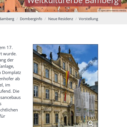
© specialmoments-media
 Bamberg
Domberginfo
Neue Residenz
Vorstellung
dem 17.
rt wurde.
ang der
fanlage,
um Domplatz
enhofer ab
el, im
ufend. Die
ssancebaus
s
chtlichen
für