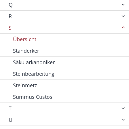
Q
R
S
Übersicht
Standerker
Säkularkanoniker
Steinbearbeitung
Steinmetz
Summus Custos
T
U