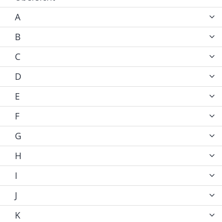
A
B
C
D
E
F
G
H
I
J
K