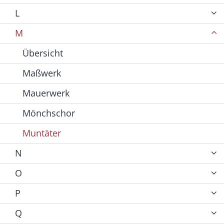
L
M
Übersicht
Maßwerk
Mauerwerk
Mönchschor
Muntäter
N
O
P
Q