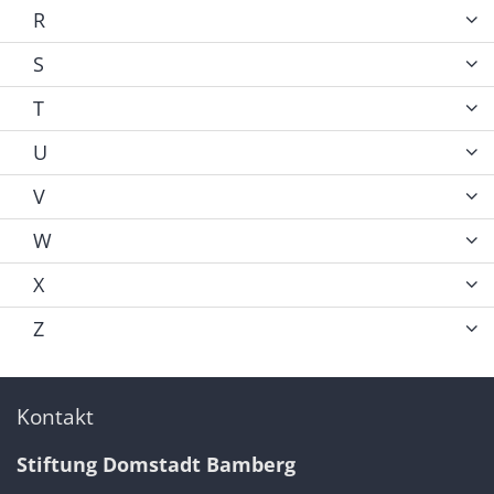
R
S
T
U
V
W
X
Z
Kontakt
Stiftung Domstadt Bamberg