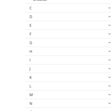
C
D
E
F
G
H
I
J
K
L
M
N