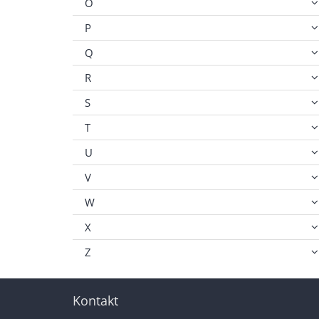
O
P
Q
R
S
T
U
V
W
X
Z
Kontakt