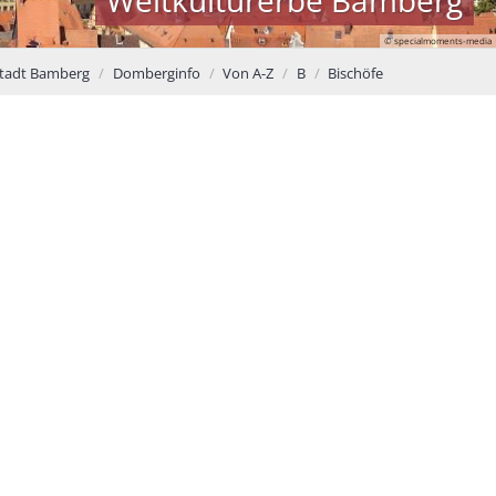
© specialmoments-media
stadt Bamberg
Domberginfo
Von A-Z
B
Bischöfe