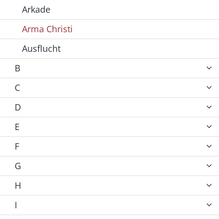
Arkade
Arma Christi
Ausflucht
B
C
D
E
F
G
H
I