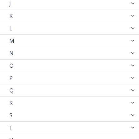
J
K
L
M
N
O
P
Q
R
S
T